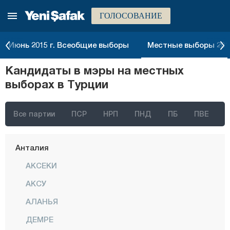
ГОЛОСОВАНИЕ
Измир
Адана
Июнь 2015 г. Всеобщие выборы
Местные выборы 2014
Адыяман
Кандидаты в мэры на местных
Афьонкарахисар
выборах в Турции
Агры
Аксарай
Все партии
ПСР
НРП
ПНД
ПБ
ПВЕ
Амасья
Анталия
АКСЕКИ
АКСУ
АЛАНЬЯ
ДЕМРЕ