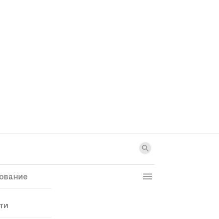
ование
ти