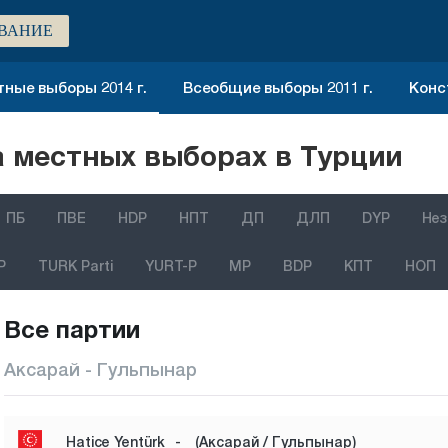
ВАНИЕ
ные выборы 2014 г.
Всеобщие выборы 2011 г.
Конс
 местных выборах в Турции
ПБ
ПВЕ
HDP
НПТ
ДП
ДЛП
DYP
Нез
P
TURK Parti
YURT-P
MP
BDP
КПТ
НОП
Все партии
Аксарай - Гульпынар
Hatice Yentürk
-
(Аксарай / Гульпынар)