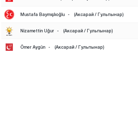
Mustafa Baymışlıoğlu
-
(Аксарай / Гульпынар)
Nizamettin Uğur
-
(Аксарай / Гульпынар)
Ömer Aygün
-
(Аксарай / Гульпынар)