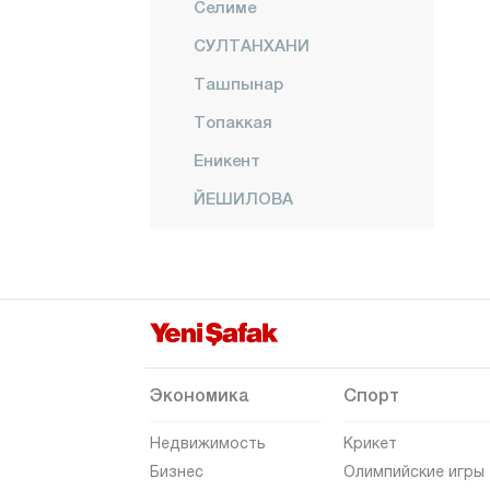
Селиме
СУЛТАНХАНИ
Ташпынар
Топаккая
Еникент
ЙЕШИЛОВА
Йешилтепе
Амасья
Анталия
Ардахан
Артвин
Экономика
Спорт
Айдын
Недвижимость
Крикет
Балыкесир
Бизнес
Олимпийские игры