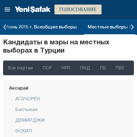
ГОЛОСОВАНИЕ
Стамбул
Анкара
Июнь 2015 г. Всеобщие выборы
Местные выборы 2014
Измир
Кандидаты в мэры на местных
Адана
выборах в Турции
Адыяман
Афьонкарахисар
Все партии
ПСР
НРП
ПНД
ПБ
ПВЕ
Агры
Аксарай
АГАЧОРЕН
Баглыкая
ДЕМИРДЖИ
ЭСКИЛ