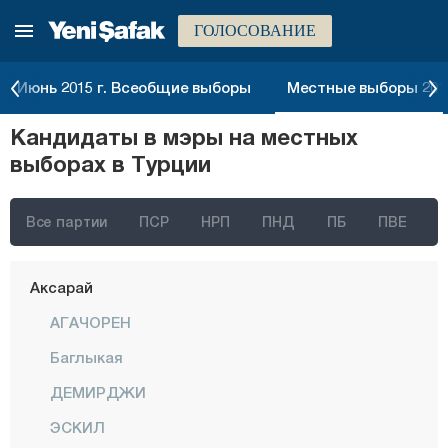
ГОЛОСОВАНИЕ
Стамбул
Анкара
Июнь 2015 г. Всеобщие выборы
Местные выборы 2014
Измир
Кандидаты в мэры на местных
Адана
выборах в Турции
Адыяман
Афьонкарахисар
Все партии
ПСР
НРП
ПНД
ПБ
ПВЕ
Агры
Аксарай
АГАЧОРЕН
Баглыкая
ДЕМИРДЖИ
ЭСКИЛ