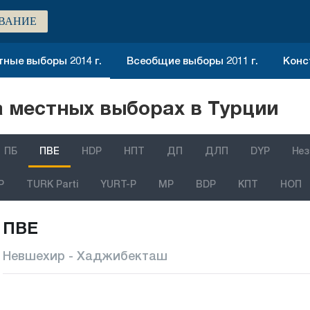
ВАНИЕ
ные выборы 2014 г.
Всеобщие выборы 2011 г.
Конс
 местных выборах в Турции
ПБ
ПВЕ
HDP
НПТ
ДП
ДЛП
DYP
Нез
P
TURK Parti
YURT-P
MP
BDP
КПТ
НОП
ПВЕ
Невшехир - Хаджибекташ