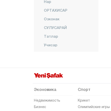
Нар
ОРТАХИСАР
Озконак
СУЛУСАРАЙ
Татлар
Учисар
УРГУП
Языхуюк
Нигде
Орду
Османие
Экономика
Спорт
Ризе
Недвижимость
Крикет
Сакарья
Бизнес
Олимпийские игры