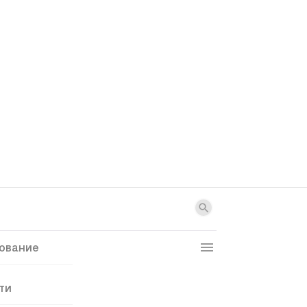
ование
ти