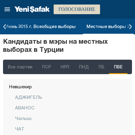
ГОЛОСОВАНИЕ
Кютахья
Малатья
Июнь 2015 г. Всеобщие выборы
Местные выборы 2014
Маниса
Кандидаты в мэры на местных
Мардин
выборах в Турции
Мерсин
Мугла
Все партии
ПСР
НРП
ПНД
ПБ
ПВЕ
Муш
Невшехир
АДЖИГЕЛЬ
АВАНОС
Чалыш
ЧАТ