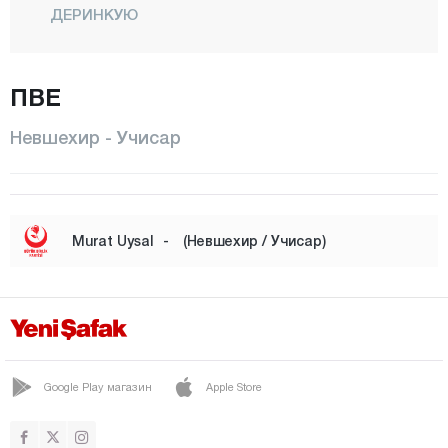
ДЕРИНКУЮ
Гёре
Гёреме
ПВЕ
ГЮЛЬШЕХИР
Невшехир - Учисар
ХАДЖИБЕКТАШ
Калаба
КАРАПЫНАР
Murat Uysal
-
(Невшехир / Учисар)
Тополь
Каймаклы
КОЗАКЛИ
Центр
Google Play магазин
Apple Store
Нар
ОРТАХИСАР