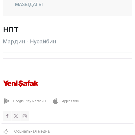
МАЗЫДАГЫ
МИДЬЯТ
НПТ
НУСАЙБИН
ОМЕРЛИ
Мардин - Нусайбин
САВУР
ЙЕШИЛЛИ
Мерсин
Мугла
Муш
Невшехир
Google Play магазин
Apple Store
Нигде
Орду
Социальная медиа
Османие