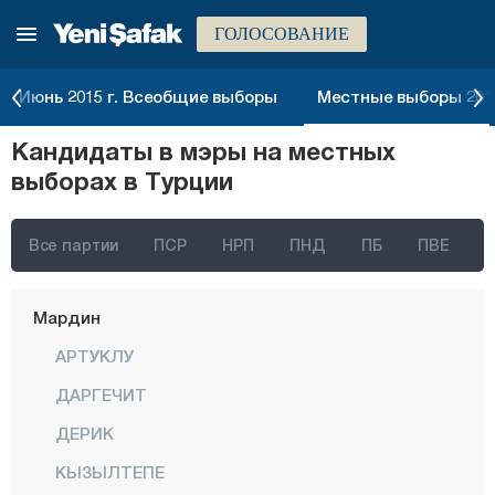
ГОЛОСОВАНИЕ
Кыркларэли
Кыршехир
Июнь 2015 г. Всеобщие выборы
Местные выборы 2014
Коджаэли
Кандидаты в мэры на местных
Конья
выборах в Турции
Кютахья
Малатья
Все партии
ПСР
НРП
ПНД
ПБ
ПВЕ
Маниса
Мардин
АРТУКЛУ
ДАРГЕЧИТ
ДЕРИК
КЫЗЫЛТЕПЕ