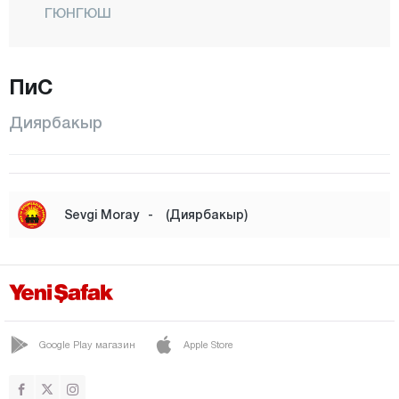
ГЮНГЮШ
ДИДЖЛЕ
ЭГИЛЬ
ПиС
ЕРГАНИ
Диярбакыр
ХАНИ
ХАЗРО
КАЯПЫНАР
Sevgi Moray
-
(Диярбакыр)
КОДЖАКЕЙ
КУЛП
ЛИДЖЕ
СИЛЬВАН
Google Play магазин
Apple Store
СУР
ЙЕНИШЕХИР