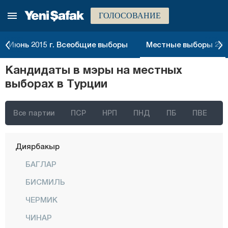
ГОЛОСОВАНИЕ
Болу
Бурдур
Июнь 2015 г. Всеобщие выборы
Местные выборы 2014
Бурса
Кандидаты в мэры на местных
Чанаккале
выборах в Турции
Чанкыры
Чорум
Все партии
ПСР
НРП
ПНД
ПБ
ПВЕ
Денизли
Диярбакыр
БАГЛАР
БИСМИЛЬ
ЧЕРМИК
ЧИНАР