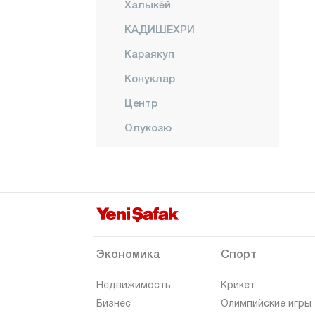
Халыкёй
КАДИШЕХРИ
Караякуп
Конуклар
Центр
Олукозю
Овакент
Озан
Озюкавак
САРАЙКЕНТ
САРЫКАЯ
Экономика
Спорт
ШЕФААТЛИ
Недвижимость
Крикет
Сырчалы
Бизнес
Олимпийские игры