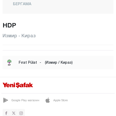
БЕРГАМА
БЕЙДАГ
БОРНОВА
HDP
БУДЖА
Измир - Кираз
ЧЕШМЕ
ЧИГЛИ
ДИКИЛИ
Fırat Pülat
-
(Измир / Кираз)
ФОЧА
ГАЗЕМИР
ГЮЗЕЛЬБАХЧЕ
КАРАБАГЛАР
Google Play магазин
Apple Store
КАРАБУРУН
КАРШИЯКА