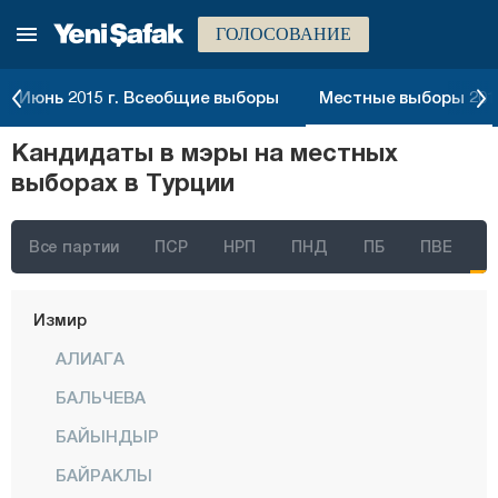
ГОЛОСОВАНИЕ
Июнь 2015 г. Всеобщие выборы
Местные выборы 2014
Кандидаты в мэры на местных
выборах в Турции
Стамбул
Все партии
ПСР
НРП
ПНД
ПБ
ПВЕ
Анкара
Измир
АЛИАГА
БАЛЬЧЕВА
БАЙЫНДЫР
БАЙРАКЛЫ