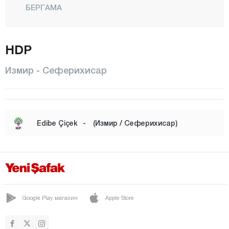
БЕРГАМА
БЕЙДАГ
БОРНОВА
HDP
БУДЖА
Измир - Сеферихисар
ЧЕШМЕ
ЧИГЛИ
ДИКИЛИ
Edibe Çiçek
-
(Измир / Сеферихисар)
ФОЧА
ГАЗЕМИР
ГЮЗЕЛЬБАХЧЕ
КАРАБАГЛАР
Google Play магазин
Apple Store
КАРАБУРУН
КАРШИЯКА