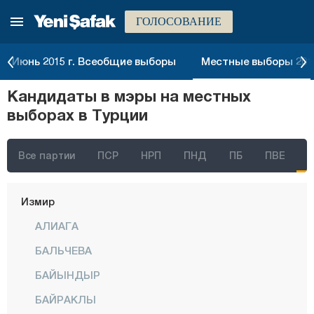
ГОЛОСОВАНИЕ
Июнь 2015 г. Всеобщие выборы
Местные выборы 2014
Кандидаты в мэры на местных
выборах в Турции
Стамбул
Все партии
ПСР
НРП
ПНД
ПБ
ПВЕ
Анкара
Измир
АЛИАГА
БАЛЬЧЕВА
БАЙЫНДЫР
БАЙРАКЛЫ