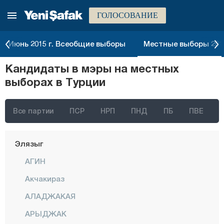
ГОЛОСОВАНИЕ
Чанаккале
Чанкыры
Июнь 2015 г. Всеобщие выборы
Местные выборы 2014
Чорум
Кандидаты в мэры на местных
Денизли
выборах в Турции
Диярбакыр
Дюздже
Все партии
ПСР
НРП
ПНД
ПБ
ПВЕ
Эдирне
Элязыг
АГИН
Акчакираз
АЛАДЖАКАЯ
АРЫДЖАК