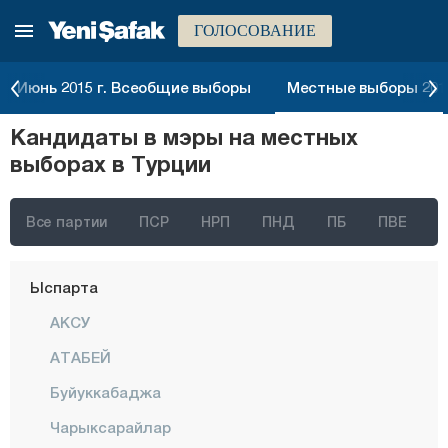
ГОЛОСОВАНИЕ
Эскишехир
Газиантеп
Июнь 2015 г. Всеобщие выборы
Местные выборы 2014
Гиресун
Кандидаты в мэры на местных
Гюмюшхане
выборах в Турции
Хаккяри
Хатай
Все партии
ПСР
НРП
ПНД
ПБ
ПВЕ
Ыгдыр
Ыспарта
АКСУ
АТАБЕЙ
Буйуккабаджа
Чарыксарайлар