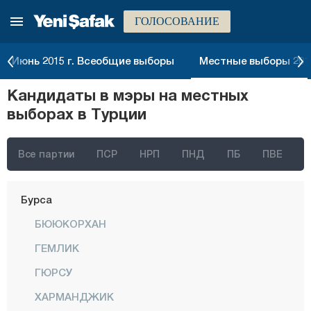
ГОЛОСОВАНИЕ
Батман
Байбурт
Июнь 2015 г. Всеобщие выборы
Местные выборы 2014
Биледжик
Кандидаты в мэры на местных
Бингёль
выборах в Турции
Битлис
Болу
Все партии
ПСР
НРП
ПНД
ПБ
ПВЕ
Бурдур
Бурса
БЮЮКОРХАН
ГЕМЛИК
ГЮРСУ
ХАРМАНДЖИК