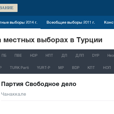
ВАНИЕ
ные выборы 2014 г.
Всеобщие выборы 2011 г.
Конс
 местных выборах в Турции
ПБ
ПВЕ
HDP
НПТ
ДП
ДЛП
DYP
Нез
P
TURK Parti
YURT-P
MP
BDP
КПТ
НОП
Партия Свободное дело
Чанаккале