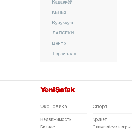
Каваккёй
КЕПЕЗ
Кучуккую
ЛАПСЕКИ
Центр
Терзиалан
Умурбей
ЙЕНИДЖЕ
Чанкыры
Чорум
Денизли
Экономика
Спорт
Диярбакыр
Недвижимость
Крикет
Дюздже
Бизнес
Олимпийские игры