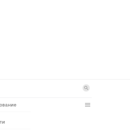
ование
ти