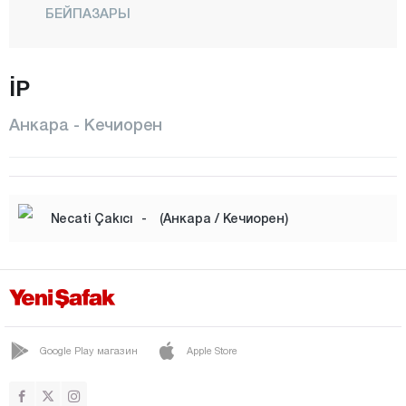
БЕЙПАЗАРЫ
ЧАМЛЫДЕРЕ
ЧАНКАЯ
İP
ЧУБУК
Анкара - Кечиорен
ЭЛЬМАДАГ
ЭТИМЕСГУТ
ЭВРЕН
Necati Çakıcı
-
(Анкара / Кечиорен)
ГЕЛЬБАШИ
ГЮДЮЛЬ
ХАЙМАНА
КАЛЕДЖИК
Google Play магазин
Apple Store
KAZAN
КЕЧИОРЕН