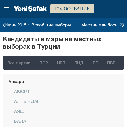
ГОЛОСОВАНИЕ
Июнь 2015 г. Всеобщие выборы
Местные выборы 2014
Кандидаты в мэры на местных
выборах в Турции
Все партии
ПСР
НРП
ПНД
ПБ
ПВЕ
Стамбул
Анкара
АКЮРТ
АЛТЫНДАГ
АЯШ
БАЛА