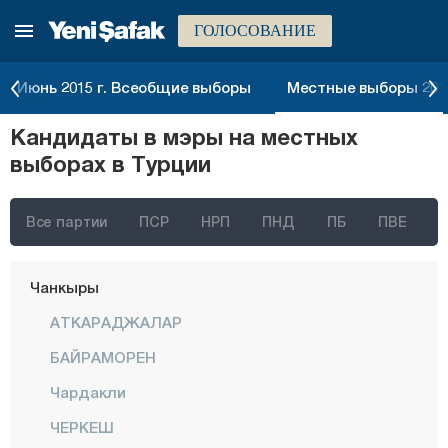
ГОЛОСОВАНИЕ
Биледжик
Бингёль
Июнь 2015 г. Всеобщие выборы
Местные выборы 2014
Битлис
Кандидаты в мэры на местных
Болу
выборах в Турции
Бурдур
Бурса
Все партии
ПСР
НРП
ПНД
ПБ
ПВЕ
Чанаккале
Чанкыры
АТКАРАДЖАЛАР
БАЙРАМОРЕН
Чардакли
ЧЕРКЕШ