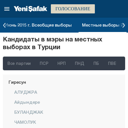
ГОЛОСОВАНИЕ
Дюздже
Эдирне
Июнь 2015 г. Всеобщие выборы
Местные выборы 2014
Элязыг
Кандидаты в мэры на местных
Эрзинджан
выборах в Турции
Эрзурум
Эскишехир
Все партии
ПСР
НРП
ПНД
ПБ
ПВЕ
Газиантеп
Гиресун
АЛУДЖРА
Айдындере
БУЛАНДЖАК
ЧАМОЛУК