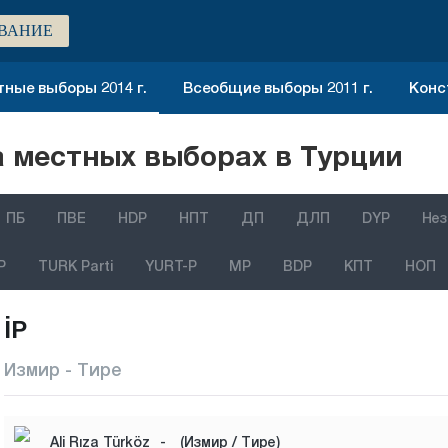
ВАНИЕ
ные выборы 2014 г.
Всеобщие выборы 2011 г.
Конс
 местных выборах в Турции
ПБ
ПВЕ
HDP
НПТ
ДП
ДЛП
DYP
Нез
P
TURK Parti
YURT-P
MP
BDP
КПТ
НОП
İP
Измир - Тире
Ali Rıza Türköz
-
(Измир / Тире)