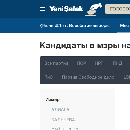
ГОЛОСО
сеобщие выборы
Июнь 2015 г. Всеобщие выборы
Мест
Кандидаты в мэры на
Все партии
ПСР
НРП
ПНД
ПиС
Партия Свободное дело
LD
Стамбул
Анкара
Измир
АЛИАГА
БАЛЬЧЕВА
БАЙЫНДЫР