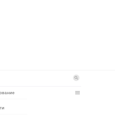
ование
ти