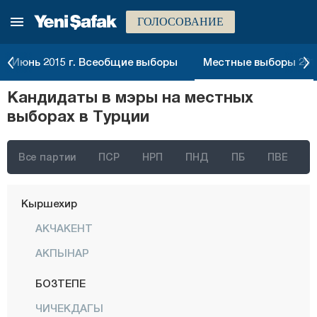
ГОЛОСОВАНИЕ
Караман
Карс
Июнь 2015 г. Всеобщие выборы
Местные выборы 2014
Кастамону
Кандидаты в мэры на местных
Кайсери
выборах в Турции
Килис
Кырыккале
Все партии
ПСР
НРП
ПНД
ПБ
ПВЕ
Кыркларэли
Кыршехир
АКЧАКЕНТ
АКПЫНАР
БОЗТЕПЕ
ЧИЧЕКДАГЫ