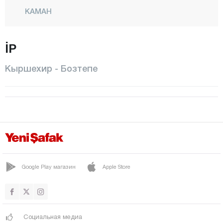
КАМАН
Кёсели
İP
Куранджылы
Центр
Кыршехир - Бозтепе
МУДЖУР
Озбаг
Коджаэли
Конья
Кютахья
Малатья
Google Play магазин
Apple Store
Маниса
Мардин
Социальная медиа
Мерсин