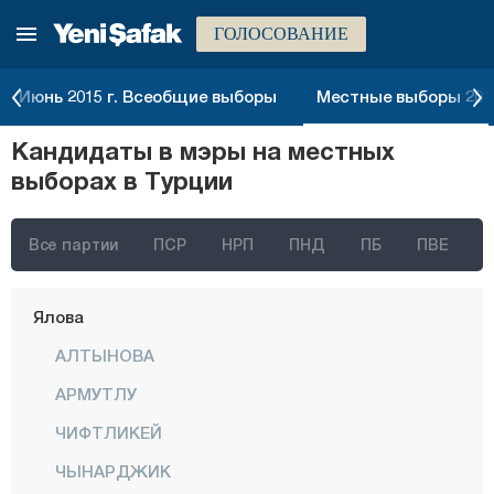
ГОЛОСОВАНИЕ
Сивас
Текирдаг
Июнь 2015 г. Всеобщие выборы
Местные выборы 2014
Токат
Кандидаты в мэры на местных
Трабзон
выборах в Турции
Тунджели
Ушак
Все партии
ПСР
НРП
ПНД
ПБ
ПВЕ
Ван
Ялова
АЛТЫНОВА
АРМУТЛУ
ЧИФТЛИКЕЙ
ЧЫНАРДЖИК