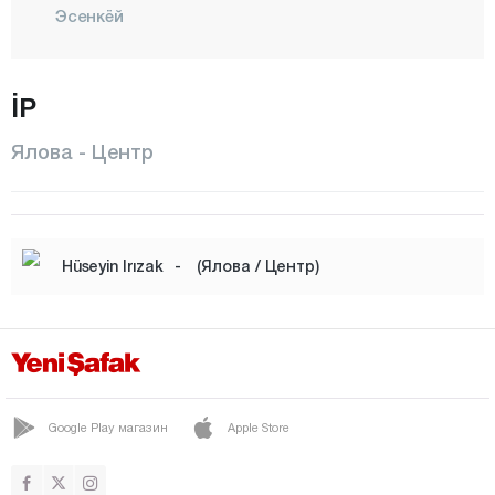
Эсенкёй
КАДЫКОЙ
Кайтаздере
İP
Кору
Ялова - Центр
Центр
Субаши
ТАШКЕРПЮ
Hüseyin Irızak
-
(Ялова / Центр)
ТАВШАНЛЫ
ТЕРМАЛ
Тешвикие
Йозгат
Google Play магазин
Apple Store
Зонгулдак