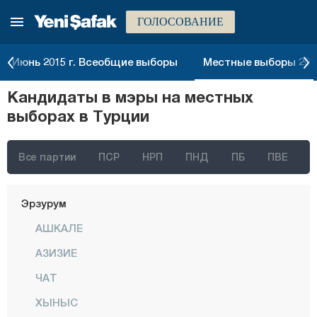
ГОЛОСОВАНИЕ
Чорум
Денизли
Июнь 2015 г. Всеобщие выборы
Местные выборы 2014
Диярбакыр
Кандидаты в мэры на местных
Дюздже
выборах в Турции
Эдирне
Элязыг
Все партии
ПСР
НРП
ПНД
ПБ
ПВЕ
Эрзинджан
Эрзурум
АШКАЛЕ
АЗИЗИЕ
ЧАТ
ХЫНЫС