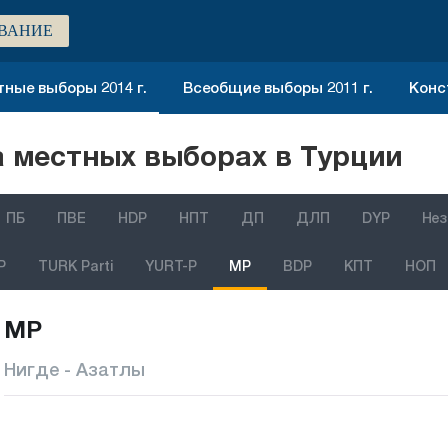
ВАНИЕ
ные выборы 2014 г.
Всеобщие выборы 2011 г.
Конс
 местных выборах в Турции
ПБ
ПВЕ
HDP
НПТ
ДП
ДЛП
DYP
Нез
P
TURK Parti
YURT-P
MP
BDP
КПТ
НОП
MP
Нигде - Азатлы