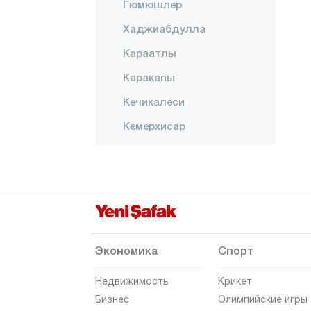
Гюмюшлер
Хаджиабдулла
Караатлы
Каракапы
Кечикалеси
Кемерхисар
Киледере
Конаклы
Центр
Орханлы
Сазлыджа
Экономика
Спорт
УЛУКЫШЛА
Недвижимость
Крикет
Йешильгёджюк
Бизнес
Олимпийские игры