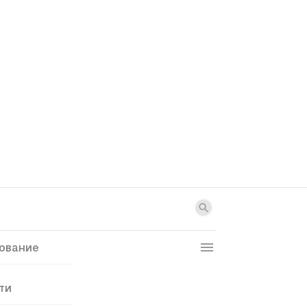
ование
ти