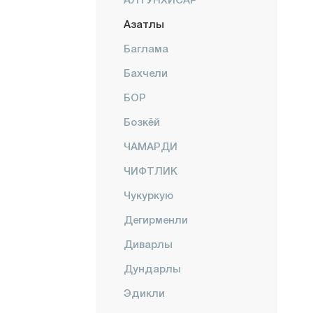
Азатлы
Баглама
Бахчели
БОР
Бозкёй
ЧАМАРДИ
ЧИФТЛИК
Чукуркую
Дегирменли
Диварлы
Дундарлы
Эдикли