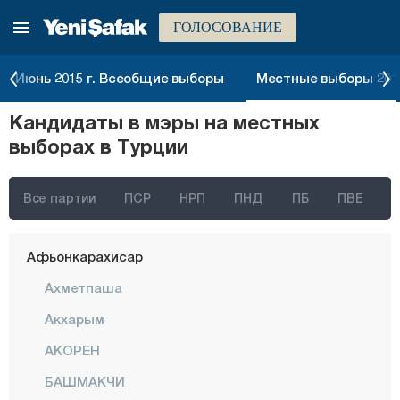
ГОЛОСОВАНИЕ
Июнь 2015 г. Всеобщие выборы
Местные выборы 2014
Стамбул
Кандидаты в мэры на местных
Анкара
выборах в Турции
Измир
Адана
Все партии
ПСР
НРП
ПНД
ПБ
ПВЕ
Адыяман
Афьонкарахисар
Ахметпаша
Акхарым
АКОРЕН
БАШМАКЧИ