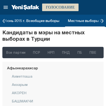
ГОЛОСОВАНИЕ
Июнь 2015 г. Всеобщие выборы
Местные выборы 2014
Стамбул
Кандидаты в мэры на местных
Анкара
выборах в Турции
Измир
Адана
Все партии
ПСР
НРП
ПНД
ПБ
ПВЕ
Адыяман
Афьонкарахисар
Ахметпаша
Акхарым
АКОРЕН
БАШМАКЧИ