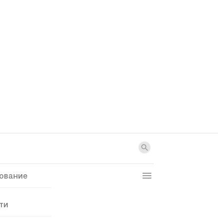
ование
ти