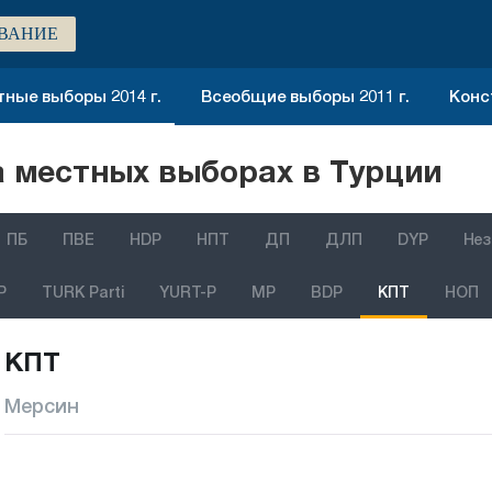
ВАНИЕ
ные выборы 2014 г.
Всеобщие выборы 2011 г.
Конс
 местных выборах в Турции
ПБ
ПВЕ
HDP
НПТ
ДП
ДЛП
DYP
Нез
P
TURK Parti
YURT-P
MP
BDP
КПТ
НОП
КПТ
Мерсин