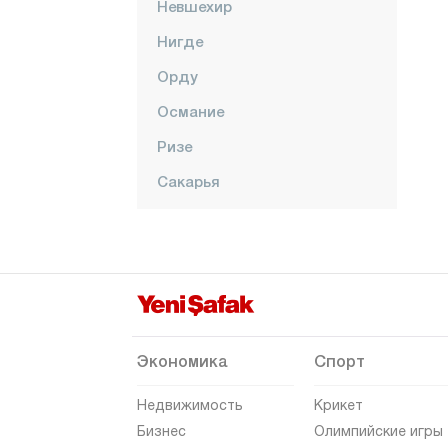
Невшехир
Нигде
Орду
Османие
Ризе
Сакарья
Самсун
Шанлыурфа
Сиирт
Синоп
Шырнак
Экономика
Спорт
Сивас
Недвижимость
Крикет
Текирдаг
Бизнес
Олимпийские игры