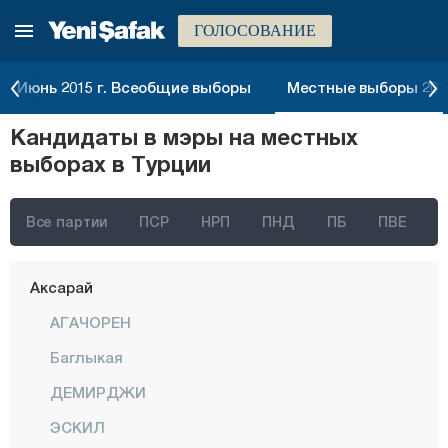
ГОЛОСОВАНИЕ
Стамбул
Анкара
Июнь 2015 г. Всеобщие выборы
Местные выборы 2014
Измир
Кандидаты в мэры на местных
Адана
выборах в Турции
Адыяман
Афьонкарахисар
Все партии
ПСР
НРП
ПНД
ПБ
ПВЕ
Агры
Аксарай
АГАЧОРЕН
Баглыкая
ДЕМИРДЖИ
ЭСКИЛ