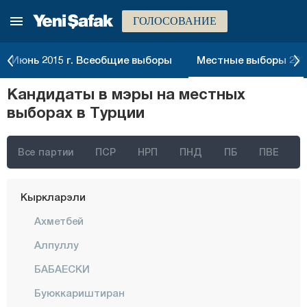
ГОЛОСОВАНИЕ
Карабюк
Караман
Июнь 2015 г. Всеобщие выборы
Местные выборы 2014
Карс
Кандидаты в мэры на местных
Кастамону
выборах в Турции
Кайсери
Килис
Все партии
ПСР
НРП
ПНД
ПБ
ПВЕ
Кырыккале
Кыркларэли
Ахметбей
Алпуллу
БАБАЕСКИ
Буюккариштиран