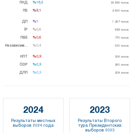
ПНД
%18,5
%18,5
23.926
голос
ПБ
%2,1
%2,1
2.665
голос
ДП
%1
%1
1.267
голос
İP
%0,6
%0,6
829
голос
ПВЕ
%0,6
%0,6
770
голос
Независимый
%0,4
%0,4
535
голос
НПТ
%0,2
%0,2
308
голос
ÖDP
%0,2
%0,2
260
голос
ДЛП
%0,2
%0,2
209
голос
2024
2023
Результаты местных
Результаты Второго
выборов 2024 года
тура Президентских
выборов 2023