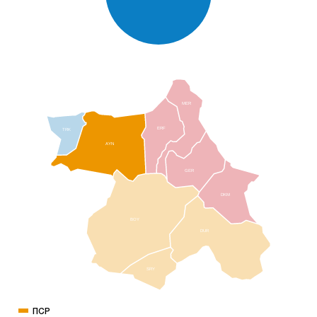
MER
ERF
TRK
AYN
GER
DKM
BOY
DUR
SRY
ПСР