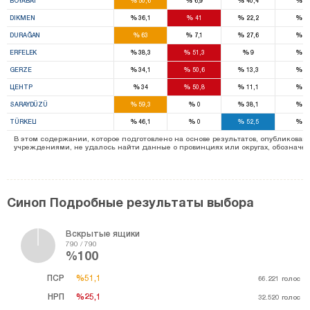
BOYABAT
50,6
6,9
40,4
0
%
%
%
%
DIKMEN
36,1
41
22,2
0
%
%
%
%
DURAĞAN
63
7,1
27,6
0
%
%
%
%
ERFELEK
38,3
51,3
9
0
%
%
%
%
GERZE
34,1
50,6
13,3
0
%
%
%
%
ЦЕНТР
34
50,8
11,1
0
%
%
%
%
SARAYDÜZÜ
59,3
0
38,1
0
%
%
%
%
TÜRKELI
46,1
0
52,5
0
В этом содержании, которое подготовлено на основе результатов, опубликов
учреждениями, не удалось найти данные о провинциях или округах, обозначенн
Синоп Подробные результаты выбора
Вскрытые ящики
790 / 790
%100
ПСР
%51,1
%51,1
66.221
голос
НРП
%25,1
%25,1
32.520
голос