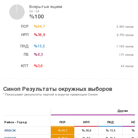
Вскрытые ящики
34 / 34
%100
ПСР
%44,7
%44,7
3.350
голос
НРП
%36,9
%36,9
2.770
голос
ПНД
%15,5
%15,5
1.165
голос
ПБ
%2,3
%2,3
171
голос
КПТ
%0,6
%0,6
43
голос
Синоп Результаты окружных выборов
* Показывает результаты партий в округах провинции Синоп.
Другие
Район - Город
ПСР
НРП
ПНД
HDP
%
%
%
%
AYANCIK
44,7
36,9
15,5
0
%
%
%
%