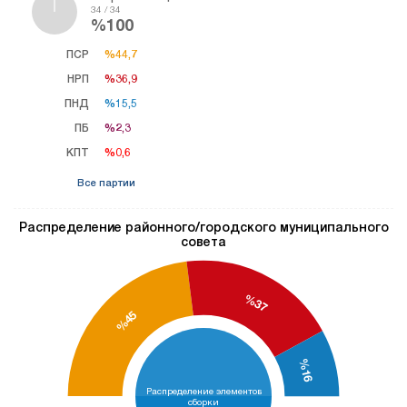
34 / 34
%100
ПСР
%44,7
%44,7
НРП
%36,9
%36,9
ПНД
%15,5
%15,5
ПБ
%2,3
%2,3
КПТ
%0,6
%0,6
Все партии
Распределение районного/городского муниципального
совета
%37
%45
%16
Распределение элементов
сборки