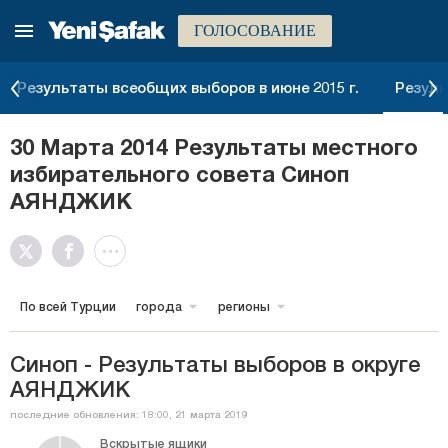
ГОЛОСОВАНИЕ
Результаты всеобщих выборов в июне 2015 г.
Резуль
30 Марта 2014 Результаты местного
избирательного совета Синоп
АЯНДЖИК
По всей Турции
города
регионы
Синоп - Результаты выборов в округе
АЯНДЖИК
последние обновления: 18:00, 21 марта 2019
Вскрытые ящики