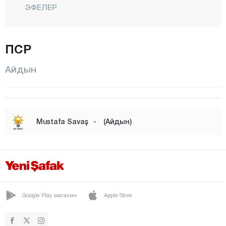
ЭФЕЛЕР
ГЕРМЕНДЖИК
ИНДЖИРЛИОВА
ПСР
КАРАДЖАСУ
Айдын
КАРПУЗЛУ
КОЧАРЛИ
КЁШК
Mustafa Savaş
-
(Айдын)
КУШАДАСЫ
КУЮДЖАК
НАЗИЛЛИ
СОКЕ
Google Play магазин
Apple Store
СУЛТАНХИСАР
ЙЕНИПАЗАР