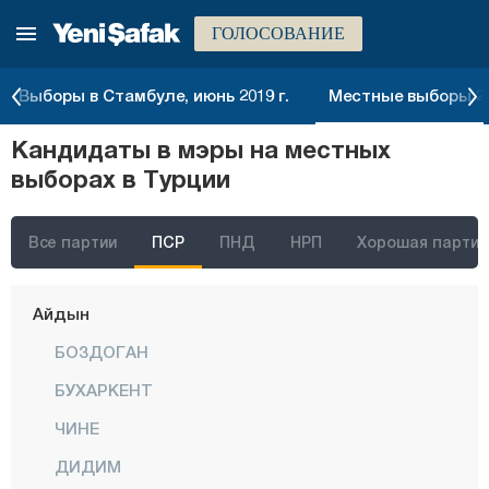
ГОЛОСОВАНИЕ
Афьонкарахисар
Агры
Выборы в Стамбуле, июнь 2019 г.
Местные выборы 20
Аксарай
Кандидаты в мэры на местных
Амасья
выборах в Турции
Анталия
Ардахан
Все партии
ПСР
ПНД
НРП
Хорошая партия
Артвин
Айдын
БОЗДОГАН
БУХАРКЕНТ
ЧИНЕ
ДИДИМ