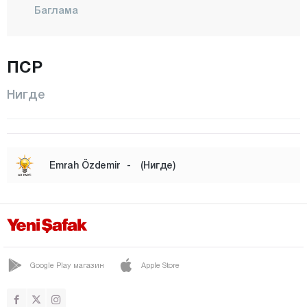
Баглама
Бахчели
БОР
ПСР
Бозкёй
Нигде
ЧАМАРДИ
ЧИФТЛИК
Чукуркую
Emrah Özdemir
-
(Нигде)
Дегирменли
Диварлы
Дундарлы
Эдикли
Google Play магазин
Apple Store
Гюмюшлер
Хаджиабдулла