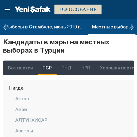
ГОЛОСОВАНИЕ
Малатья
Маниса
Выборы в Стамбуле, июнь 2019 г.
Местные выборы 20
Мардин
Кандидаты в мэры на местных
Мерсин
выборах в Турции
Мугла
Муш
Все партии
ПСР
ПНД
НРП
Хорошая партия
Невшехир
Нигде
Акташ
Алай
АЛТУНХИСАР
Азатлы