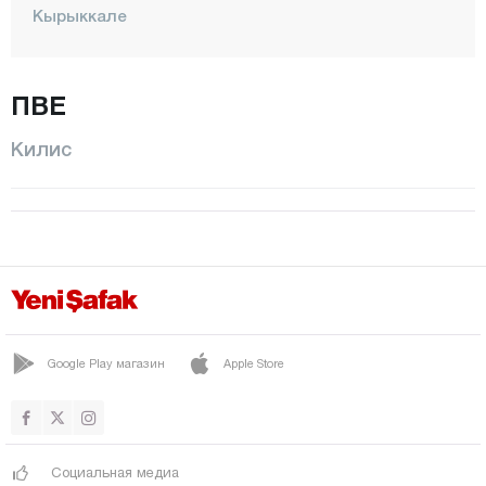
Кырыккале
Кыркларэли
Кыршехир
ПВЕ
Коджаэли
Килис
Конья
Кютахья
Малатья
Маниса
Мардин
Мерсин
Google Play магазин
Apple Store
Мугла
Муш
Невшехир
Социальная медиа