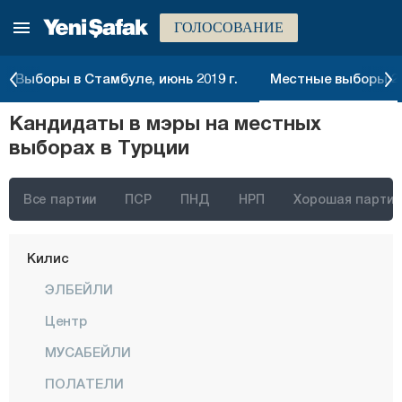
ГОЛОСОВАНИЕ
Ыспарта
Кахраманмараш
Выборы в Стамбуле, июнь 2019 г.
Местные выборы 20
Карабюк
Кандидаты в мэры на местных
Караман
выборах в Турции
Карс
Кастамону
Все партии
ПСР
ПНД
НРП
Хорошая партия
Кайсери
Килис
ЭЛБЕЙЛИ
Центр
МУСАБЕЙЛИ
ПОЛАТЕЛИ