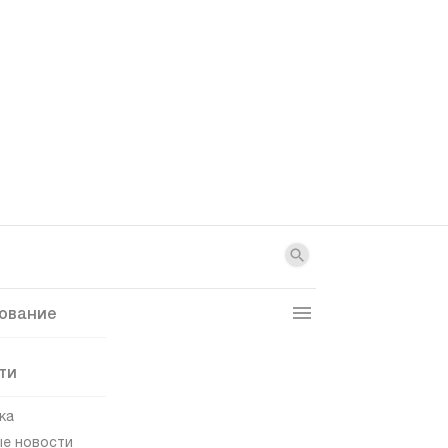
ование
ти
ка
е новости