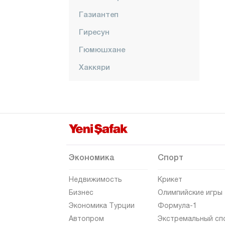
Газиантеп
Гиресун
Гюмюшхане
Хаккяри
Хатай
Ыгдыр
Ыспарта
Кахраманмараш
Карабюк
Экономика
Спорт
Караман
Недвижимость
Крикет
Карс
Бизнес
Олимпийские игры
Экономика Турции
Формула-1
Кастамону
Автопром
Экстремальный сп