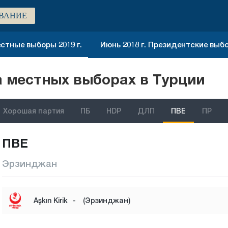
ВАНИЕ
стные выборы 2019 г.
Июнь 2018 г. Президентские выб
 местных выборах в Турции
Хорошая партия
ПБ
HDP
ДЛП
ПВЕ
ПР
ПВЕ
Эрзинджан
Aşkın Kirik
-
(Эрзинджан)