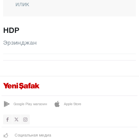
ИЛИК
Каргин
КЕМАХ
HDP
КЕМАЛИЕ
Эрзинджан
Мерджан
Центр
Моллакёй
ОТЛУКБЕЛИ
РЕФАХИЕ
ТЕРДЖАН
Google Play магазин
Apple Store
УЗУМЛУ
Эрзурум
Эскишехир
Социальная медиа