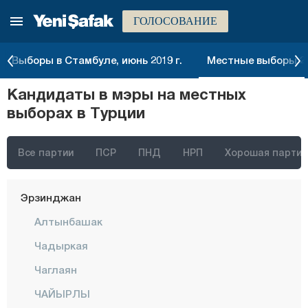
ГОЛОСОВАНИЕ
Чанкыры
Чорум
Выборы в Стамбуле, июнь 2019 г.
Местные выборы 20
Денизли
Кандидаты в мэры на местных
Диярбакыр
выборах в Турции
Дюздже
Эдирне
Все партии
ПСР
ПНД
НРП
Хорошая партия
Элязыг
Эрзинджан
Алтынбашак
Чадыркая
Чаглаян
ЧАЙЫРЛЫ