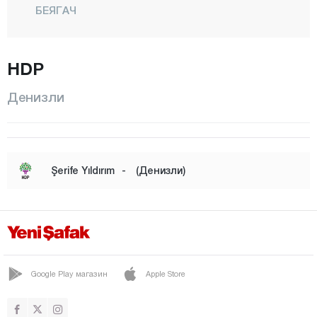
БЕЯГАЧ
БОЗКУРТ
БУЛДАН
HDP
ЧАЛ
Денизли
ЧАМЕЛИ
ЧАРДАК
ЧИВРИЛ
Şerife Yıldırım
-
(Денизли)
ГЮНЕЙ
ХОНАЗ
КАЛЕ
МЕРКЕЗЕФЕНДИ
Google Play магазин
Apple Store
ПАМУККАЛЕ
САРАЙКОЙ