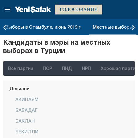
ГОЛОСОВАНИЕ
Битлис
Болу
Выборы в Стамбуле, июнь 2019 г.
Местные выборы 20
Бурдур
Кандидаты в мэры на местных
Бурса
выборах в Турции
Чанаккале
Чанкыры
Все партии
ПСР
ПНД
НРП
Хорошая партия
Чорум
Денизли
АКИПАЯМ
БАБАДАГ
БАКЛАН
БЕКИЛЛИ