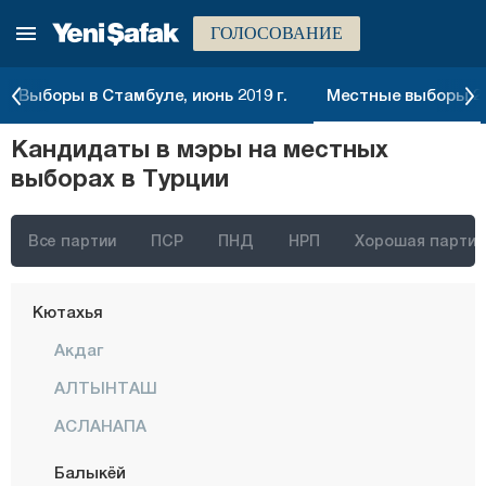
ГОЛОСОВАНИЕ
Кайсери
Килис
Выборы в Стамбуле, июнь 2019 г.
Местные выборы 20
Кырыккале
Кандидаты в мэры на местных
Кыркларэли
выборах в Турции
Кыршехир
Коджаэли
Все партии
ПСР
ПНД
НРП
Хорошая партия
Конья
Кютахья
Акдаг
АЛТЫНТАШ
АСЛАНАПА
Балыкёй