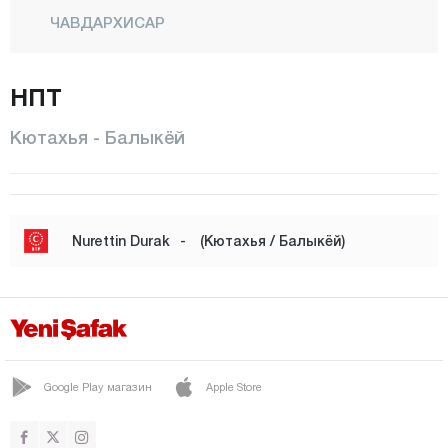
ЧАВДАРХИСАР
Читголь
НПТ
Чукурджа
ДЕМИРДЖИ
Кютахья - Балыкёй
ДОМАНИЧ
ДУМЛУПЫНАР
Эмет
Nurettin Durak
-
(Кютахья / Балыкёй)
Эскигедиз
ГЕДИЗ
Гёклер
ГЮНЕЙ
Google Play магазин
Apple Store
ХИСАРДЖИК
Куручай