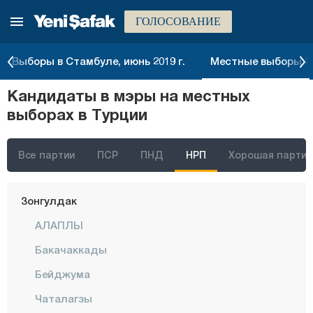
ГОЛОСОВАНИЕ
Токат
Трабзон
Выборы в Стамбуле, июнь 2019 г.
Местные выборы 20
Тунджели
Кандидаты в мэры на местных
Ушак
выборах в Турции
Ван
Ялова
Все партии
ПСР
ПНД
НРП
Хорошая партия
Йозгат
Зонгулдак
АЛАПЛЫ
Бакачаккады
Бейджума
Чаталагзы