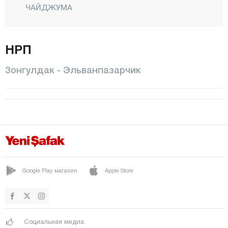
ЧАЙДЖУМА
Чайдегирмени
ДЕВРЕК
НРП
Эльванпазарчик
Зонгулдак - Эльванпазарчик
ЭРЕГЛИ
Филиос
Гелик
ГЕКЧЕБЕЙ
Гюлюч
Гумели
Google Play магазин
Apple Store
Кандилли
Караман
Социальная медиа
КАРАПЫНАР