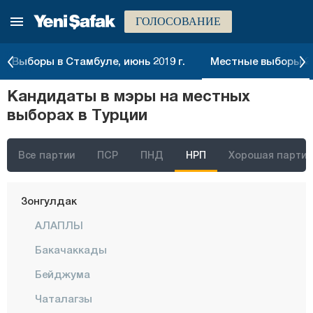
ГОЛОСОВАНИЕ
Токат
Трабзон
Выборы в Стамбуле, июнь 2019 г.
Местные выборы 20
Тунджели
Кандидаты в мэры на местных
Ушак
выборах в Турции
Ван
Ялова
Все партии
ПСР
ПНД
НРП
Хорошая партия
Йозгат
Зонгулдак
АЛАПЛЫ
Бакачаккады
Бейджума
Чаталагзы