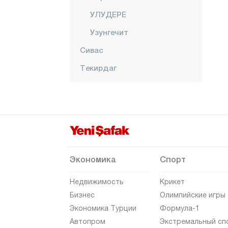
УЛУДЕРЕ
Узунгечит
Сивас
Текирдаг
Токат
Трабзон
Тунджели
Ушак
Ван
Экономика
Спорт
Ялова
Недвижимость
Крикет
Йозгат
Бизнес
Олимпийские игры
Экономика Турции
Формула-1
Зонгулдак
Автопром
Экстремальный сп