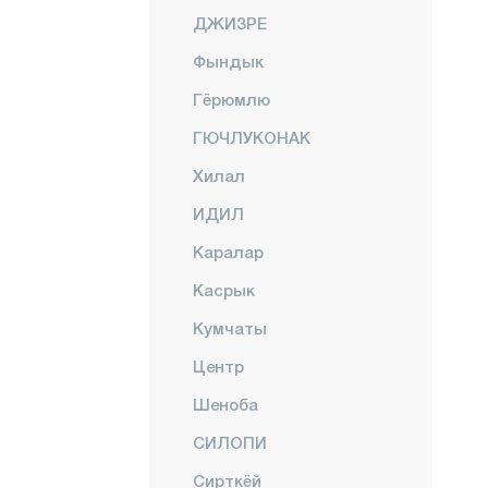
ДЖИЗРЕ
Фындык
Гёрюмлю
ГЮЧЛУКОНАК
Хилал
ИДИЛ
Каралар
Касрык
Кумчаты
Центр
Шеноба
СИЛОПИ
Сирткёй