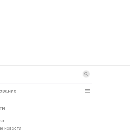
ование
ти
ка
е новости