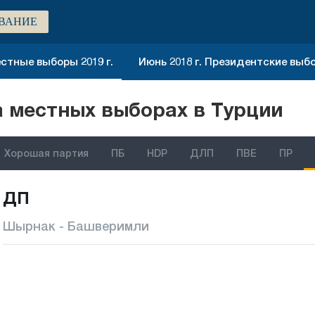
ВАНИЕ
стные выборы 2019 г.
Июнь 2018 г. Президентские выб
 местных выборах в Турции
Хорошая партия
ПБ
HDP
ДЛП
ПВЕ
ПР
ДП
Шырнак - Башверимли