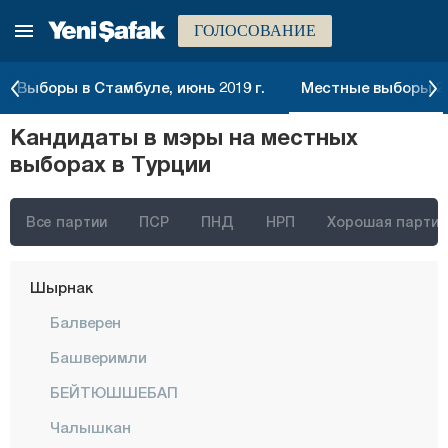
ГОЛОСОВАНИЕ
Османие
Ризе
Выборы в Стамбуле, июнь 2019 г.
Местные выборы 20
Сакарья
Кандидаты в мэры на местных
Самсун
выборах в Турции
Шанлыурфа
Сиирт
Все партии
ПСР
ПНД
НРП
Хорошая партия
Синоп
Шырнак
Балверен
Башверимли
БЕЙТЮШШЕБАП
Чалышкан