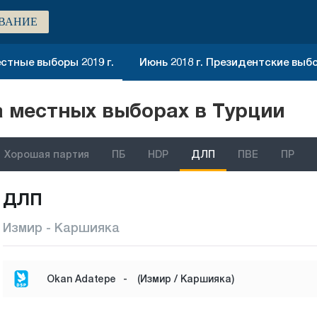
ВАНИЕ
стные выборы 2019 г.
Июнь 2018 г. Президентские выб
 местных выборах в Турции
Хорошая партия
ПБ
HDP
ДЛП
ПВЕ
ПР
ДЛП
Измир - Каршияка
Okan Adatepe
-
(Измир / Каршияка)