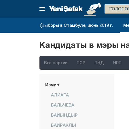
ГОЛОСО
выборы - 2023
Выборы в Стамбуле, июнь 2019 г.
Ме
Кандидаты в мэры на
Все партии
ПСР
ПНД
НРП
Стамбул
Анкара
Измир
АЛИАГА
БАЛЬЧЕВА
БАЙЫНДЫР
БАЙРАКЛЫ