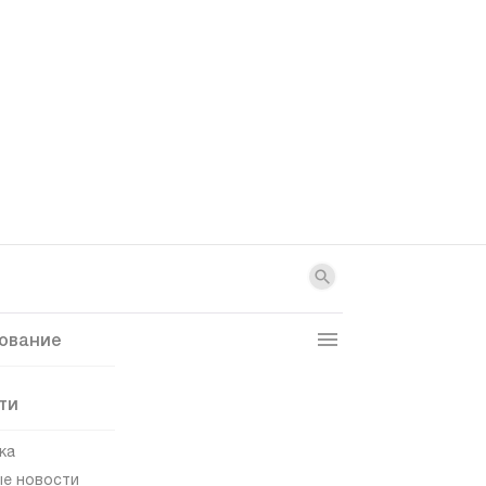
ование
ти
ка
е новости