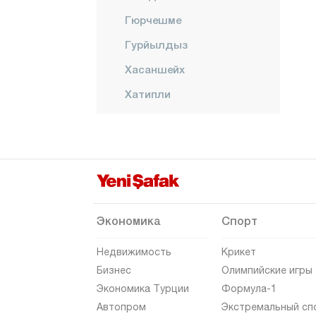
Гюрчешме
Гурйылдыз
Хасаншейх
Хатипли
Караяка
КЫНЫК
Центр
НИКСАР
ПАЗАР
Экономика
Спорт
РЕШАДИЕ
Недвижимость
Крикет
Шенюрт
Бизнес
Олимпийские игры
Экономика Турции
Формула-1
Серенли
Автопром
Экстремальный сп