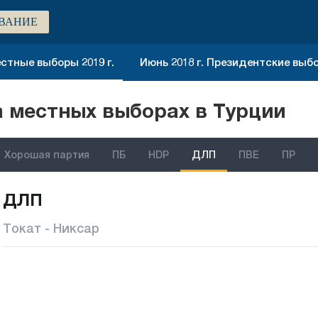
ВАНИЕ
стные выборы 2019 г.
Июнь 2018 г. Президентские выб
 местных выборах в Турции
Хорошая партия
ПБ
HDP
ДЛП
ПВЕ
ПР
ДЛП
Токат - Никсар