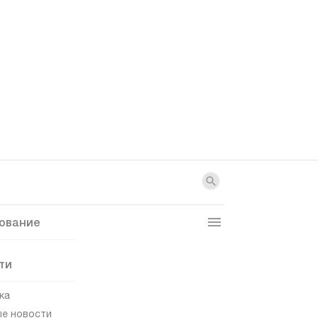
ование
ти
ка
е новости