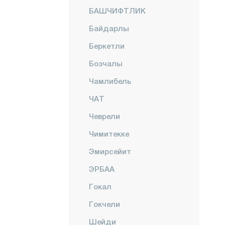
БАШЧИФТЛИК
Байдарлы
Беркетли
Бозчалы
Чамлибель
ЧАТ
Чеврели
Чимитекке
Эмирсейит
ЭРБАА
Гокал
Гокчели
Шейди