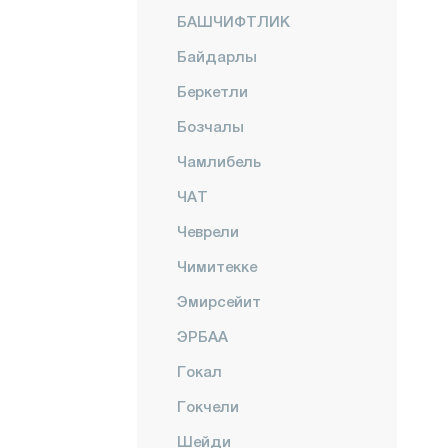
БАШЧИФТЛИК
Байдарлы
Беркетли
Бозчалы
Чамлибель
ЧАТ
Чеврели
Чимитекке
Эмирсейит
ЭРБАА
Гокал
Гокчели
Шейди