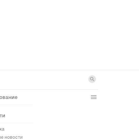
ование
ти
ка
е новости