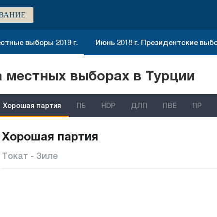
ВАНИЕ
стные выборы 2019 г.
Июнь 2018 г. Президентские выб
 местных выборах в Турции
Хорошая партия
ПБ
HDP
ДЛП
ПВЕ
ПР
Хорошая партия
Токат - Зиле