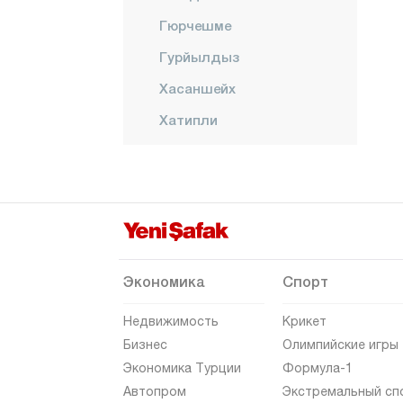
Гюрчешме
Гурйылдыз
Хасаншейх
Хатипли
Караяка
КЫНЫК
Центр
НИКСАР
ПАЗАР
Экономика
Спорт
РЕШАДИЕ
Недвижимость
Крикет
Шенюрт
Бизнес
Олимпийские игры
Экономика Турции
Формула-1
Серенли
Автопром
Экстремальный сп