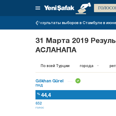
ГОЛОСО
ров 2023 года
Результаты выборов в Стамбуле в июне 
31 Марта 2019 Резул
АСЛАНАПА
По всей Турции
города
ре
Gökhan Gürel
ПНД
44,4
%
652
голос