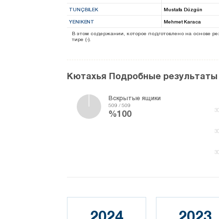
TUNÇBILEK
Mustafa Düzgün
YENIKENT
Mehmet Karaca
В этом содержании, которое подготовлено на основе 
тире (-).
Кютахья Подробные результаты
Вскрытые ящики
509 / 509
3
%100
3
3
2024
2023