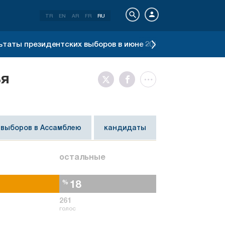
TR
EN
AR
FR
RU
ьтаты президентских выборов в июне 2018 г.
Результат
ья
 выборов в Ассамблею
кандидаты
остальные
18
%
261
голос