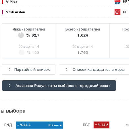
Ali Kısa
НР
Melih Arslan
ПБ
Явка избирателей
Всего избирателей
Про
% 92,7
1.624
30 марта 14
30 марта 14
3
% 100
1.763
Партийный список
Список кандидатов в мэры
Асланапа Результаты выборов в городской совет
ты выбора
ПНД
%44,4
%44,4
ПВЕ
%14,8
%14,8
652
652
голос
голос
2
2