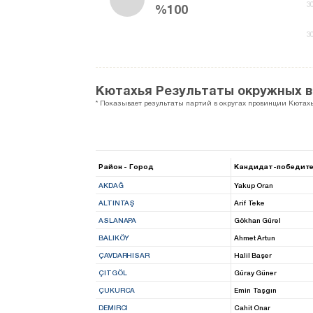
3
%100
3
Кютахья Результаты окружных 
* Показывает результаты партий в округах провинции Кютахь
Район - Город
Кандидат-победите
AKDAĞ
Yakup Oran
ALTINTAŞ
Arif Teke
ASLANAPA
Gökhan Gürel
BALIKÖY
Ahmet Artun
ÇAVDARHISAR
Halil Başer
ÇITGÖL
Güray Güner
ÇUKURCA
Emin Taşgın
DEMIRCI
Cahit Onar