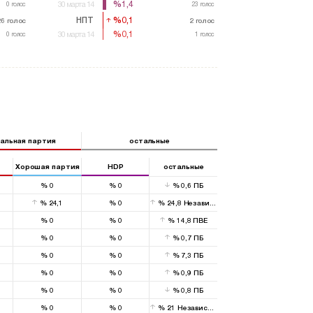
%1,4
%1,4
0
голос
30 марта 14
23
23
голос
голос
НПТ
%0,1
%0,1
26
26
голос
голос
2
2
голос
голос
%0,1
%0,1
0
голос
30 марта 14
1
голос
1
голос
альная партия
остальные
Хорошая партия
HDP
остальные
%
0
%
0
%
0,6
ПБ
%
24,1
%
0
%
24,8
Независимый
%
0
%
0
%
14,8
ПВЕ
%
0
%
0
%
0,7
ПБ
%
0
%
0
%
7,3
ПБ
%
0
%
0
%
0,9
ПБ
%
0
%
0
%
0,8
ПБ
%
0
%
0
%
21
Независимый