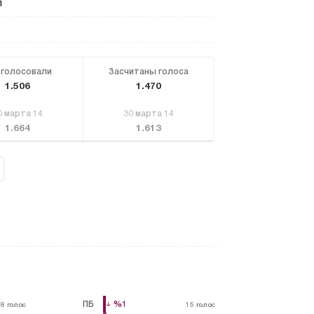
П
голосовали
Засчитаны голоса
1.506
1.470
0 марта 14
30 марта 14
1.664
1.613
ПБ
%1
%1
18
18
голос
голос
15
15
голос
голос