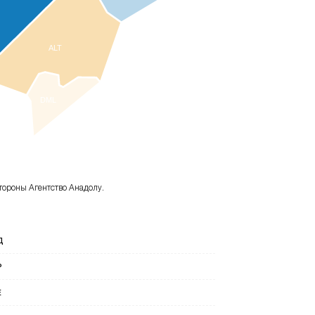
ALT
DML
тороны Агентство Анадолу.
Д
Р
Е