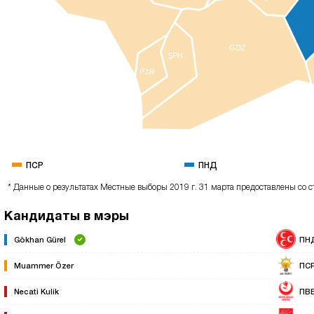
GDZ
ŞPH
PZR
ПСР
ПНД
* Данные о результатах Местные выборы 2019 г. 31 марта предоставлены со с
Кандидаты в мэры
Gökhan Gürel
ПН
Muammer Özer
ПС
Necati Kulik
ПВ