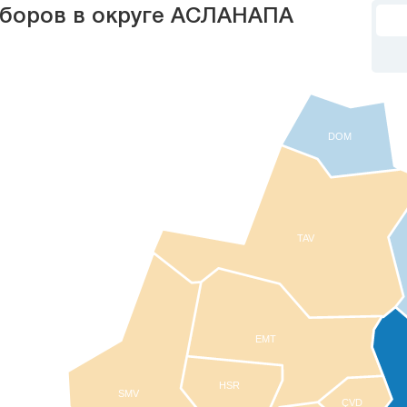
ыборов в округе АСЛАНАПА
DOM
TAV
EMT
HSR
SMV
ÇVD