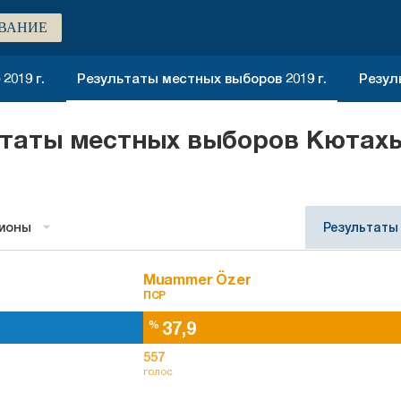
ВАНИЕ
2019 г.
Результаты местных выборов 2019 г.
Резул
ьтаты местных выборов Кютах
гионы
Результаты
Muammer Özer
ПСР
37,9
%
557
голос