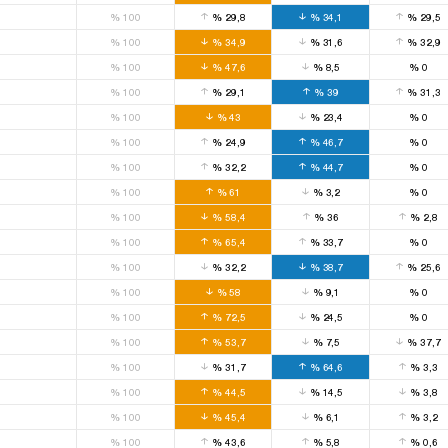
%
100
%
29,8
%
34,1
%
29,5
%
100
%
34,9
%
31,6
%
32,9
%
100
%
47,6
%
8,5
%
0
%
100
%
29,1
%
39
%
31,3
%
100
%
43
%
23,4
%
0
%
100
%
24,9
%
46,7
%
0
%
100
%
32,2
%
44,7
%
0
%
100
%
61
%
3,2
%
0
%
100
%
58,4
%
36
%
2,8
%
100
%
65,4
%
33,7
%
0
%
100
%
32,2
%
38,7
%
25,6
%
100
%
58
%
9,1
%
0
%
100
%
72,5
%
24,5
%
0
%
100
%
53,7
%
7,5
%
37,7
%
100
%
31,7
%
64,6
%
3,3
%
100
%
44,5
%
14,5
%
3,8
%
100
%
45,4
%
6,1
%
3,2
%
100
%
43,6
%
5,8
%
0,6