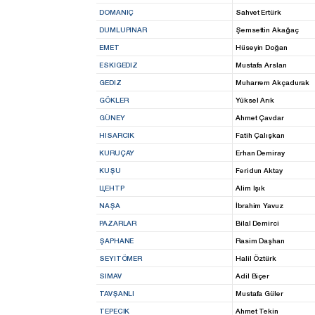
DOMANIÇ
Sahvet Ertürk
DUMLUPINAR
Şemsettin Akağaç
EMET
Hüseyin Doğan
ESKIGEDIZ
Mustafa Arslan
GEDIZ
Muharrem Akçadurak
GÖKLER
Yüksel Arık
GÜNEY
Ahmet Çavdar
HISARCIK
Fatih Çalışkan
KURUÇAY
Erhan Demiray
KUŞU
Feridun Aktay
ЦЕНТР
Alim Işık
NAŞA
İbrahim Yavuz
PAZARLAR
Bilal Demirci
ŞAPHANE
Rasim Daşhan
SEYITÖMER
Halil Öztürk
SIMAV
Adil Biçer
TAVŞANLI
Mustafa Güler
TEPECIK
Ahmet Tekin