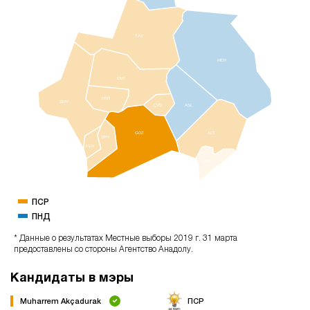
TAV
MER
EMT
HSR
SMV
ÇVD
ASL
GDZ
ALT
ŞPH
PZR
DML
ПСР
ПНД
* Данные о результатах Местные выборы 2019 г. 31 марта
предоставлены со стороны Агентство Анадолу.
Кандидаты в мэры
Muharrem Akçadurak
ПСР