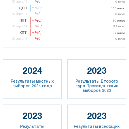
%0
%0
30 марта 14
0
голос
ДЛП
%0,1
%0,1
136
136
голос
голос
%0
%0
30 марта 14
0
голос
НПТ
%0,1
%0,1
110
110
голос
голос
%0,1
%0,1
30 марта 14
173
173
голос
голос
КПТ
%0,1
%0,1
92
92
голос
голос
%0
%0
30 марта 14
0
голос
2024
2023
Результаты местных
Результаты Второго
выборов 2024 года
тура Президентских
выборов 2023
2023
2023
Результаты
Результаты всеобщих