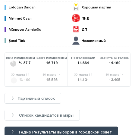
Erdoğan Dirican
Хорошая партия
Mehmet Oyan
ПНД
Münevver Azmioğlu
ДП
Şeref Türk
Независимый
Явка избирателей
Всего избирателей
Проголосовали
Засчитаны голоса
% 87,7
16.719
14.664
14.162
30 марта 14
30 марта 14
30 марта 14
30 марта 14
% 100
15.536
14.131
13.405
Партийный список
Список кандидатов в мэры
Гедиз Результаты выборов в городской совет