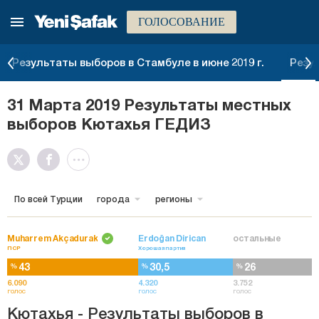
ГОЛОСОВАНИЕ
Результаты выборов в Стамбуле в июне 2019 г.
Резу
31 Марта 2019 Результаты местных
выборов Кютахья ГЕДИЗ
По всей Турции
города
регионы
Muharrem Akçadurak
Erdoğan Dirican
остальные
ПСР
Хорошая партия
43
30,5
26
%
%
%
6.090
4.320
3.752
голос
голос
голос
Кютахья - Результаты выборов в