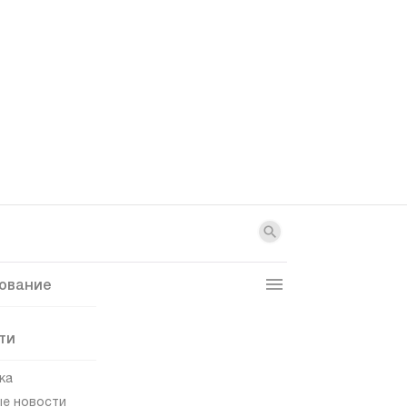
ование
ти
ка
е новости