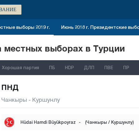
ВАНИЕ
стные выборы 2019 г.
Июнь 2018 г. Президентские выб
 местных выборах в Турции
Хорошая партия
ПБ
HDP
ДЛП
ПВЕ
ПР
ПНД
Чанкыры - Куршунлу
Hüdai Hamdi Büyükpoyraz
-
(Чанкыры / Куршунлу)