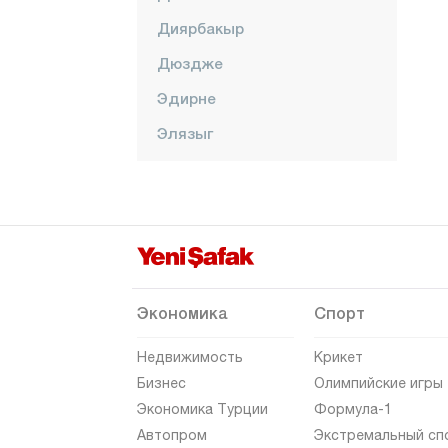
Диярбакыр
Дюздже
Эдирне
Элязыг
Эрзинджан
Эрзурум
Эскишехир
Газиантеп
Гиресун
Экономика
Спорт
Гюмюшхане
Недвижимость
Крикет
Хаккяри
Бизнес
Олимпийские игры
Экономика Турции
Формула-1
Хатай
Автопром
Экстремальный сп