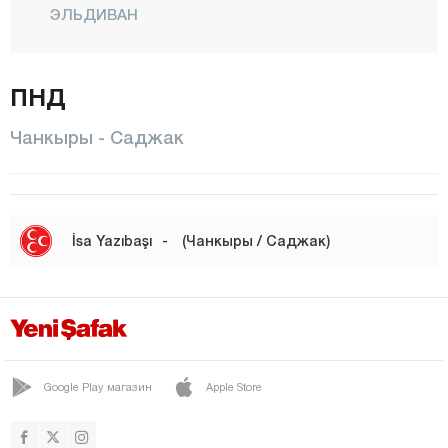
ЭЛЬДИВАН
ЫЛГАЗ
КЫЗЫЛЫРМАК
ПНД
КОРГУН
Чанкыры - Саджак
КУРШУНЛУ
Центр
ОРТА
İsa Yazıbaşı
-
(Чанкыры / Саджак)
ШАБАНОЗУ
Саджак
ЯРПАХЛЫ
Яйлакент
Google Play магазин
Apple Store
Чорум
Денизли