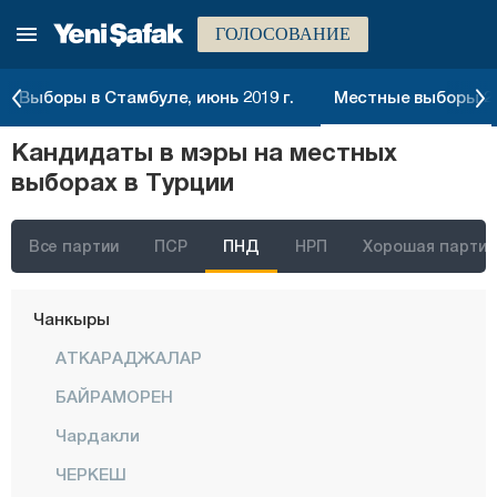
ГОЛОСОВАНИЕ
Биледжик
Бингёль
Выборы в Стамбуле, июнь 2019 г.
Местные выборы 20
Битлис
Кандидаты в мэры на местных
Болу
выборах в Турции
Бурдур
Бурса
Все партии
ПСР
ПНД
НРП
Хорошая партия
Чанаккале
Чанкыры
АТКАРАДЖАЛАР
БАЙРАМОРЕН
Чардакли
ЧЕРКЕШ