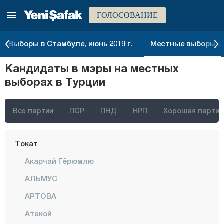
ГОЛОСОВАНИЕ
Самсун
Шанлыурфа
Выборы в Стамбуле, июнь 2019 г.
Местные выборы 20
Сиирт
Кандидаты в мэры на местных
Синоп
выборах в Турции
Шырнак
Сивас
Все партии
ПСР
ПНД
НРП
Хорошая партия
Текирдаг
Токат
Акарчай Гёрюмлю
АЛЬМУС
АРТОВА
Атакой