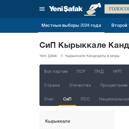
Гюмюшхане
ГОЛОСО
Хаккяри
Хатай
Местные выборы 2024 года
Второй 
Ыгдыр
Ыспарта
СиП Кырыккале Канди
Кахраманмараш
Yeni Şafak
Кырыккале Кандидаты в мэры
Карабюк
Караман
Все партии
ПСР
ПНД
НРП
Карс
Страна
Отечества
Процветание 
Кастамону
Очаг
СиП
ПСС
Национальная
Кайсери
Килис
Кырыккале