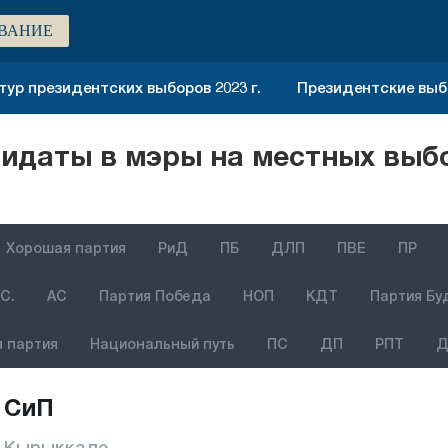
ВАНИЕ
тур президентских выборов 2023 г.
Президентские выбо
даты в мэры на местных выбо
Хорошая партия
РиД
ПБ
ДЛП
ПВЕ
ПР
С.
АС
Партия Победа
НОП
КДТ
Партия Бу
 партия
Национальный путь
ПС
ДП
РПТ
Д
СиП
Кырыккале