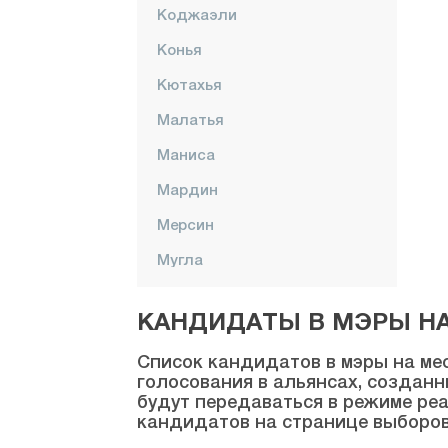
Коджаэли
Конья
Кютахья
Малатья
Маниса
Мардин
Мерсин
Мугла
Муш
КАНДИДАТЫ В МЭРЫ НА 
Невшехир
Список кандидатов в мэры на мес
Нигде
голосования в альянсах, созданн
будут передаваться в режиме реа
Орду
кандидатов на странице выборов
Османие