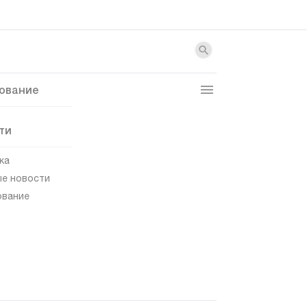
ование
ти
ка
е новости
ование