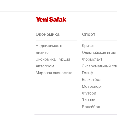
Ризе
Сакарья
Самсун
Шанлыурфа
Экономика
Спорт
Сиирт
Недвижимость
Крикет
Синоп
Бизнес
Олимпийские игры
Экономика Турции
Формула-1
Шырнак
Автопром
Экстремальный сп
Сивас
Мировая экономика
Гольф
Текирдаг
Баскетбол
Мотоспорт
Токат
Футбол
Трабзон
Теннис
Тунджели
Волейбол
Ушак