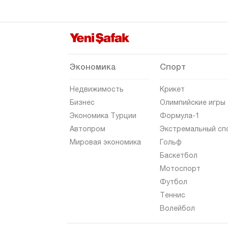
Эскишехир
Газиантеп
Гиресун
Гюмюшхане
Экономика
Спорт
Хаккяри
Недвижимость
Крикет
Хатай
Бизнес
Олимпийские игры
Экономика Турции
Формула-1
Ыгдыр
Автопром
Экстремальный сп
Ыспарта
Мировая экономика
Гольф
Кахраманмараш
Баскетбол
Мотоспорт
Карабюк
Футбол
Караман
Теннис
Карс
Волейбол
Кастамону