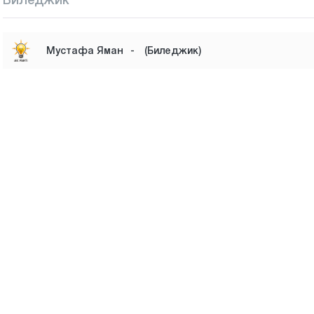
Мустафа Яман
-
(Биледжик)