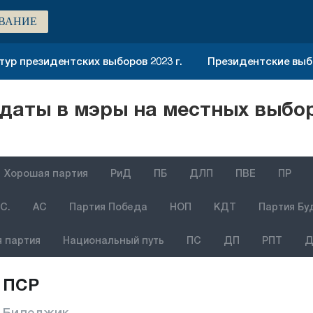
ВАНИЕ
тур президентских выборов 2023 г.
Президентские выбо
аты в мэры на местных выбор
Хорошая партия
РиД
ПБ
ДЛП
ПВЕ
ПР
С.
АС
Партия Победа
НОП
КДТ
Партия Бу
 партия
Национальный путь
ПС
ДП
РПТ
Д
ПСР
Биледжик