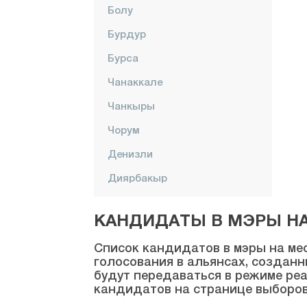
Болу
Бурдур
Бурса
Чанаккале
Чанкыры
Чорум
Денизли
Диярбакыр
Дюздже
КАНДИДАТЫ В МЭРЫ НА 
Эдирне
Список кандидатов в мэры на мес
Элязыг
голосования в альянсах, созданн
будут передаваться в режиме реа
Эрзинджан
кандидатов на странице выборов
Эрзурум