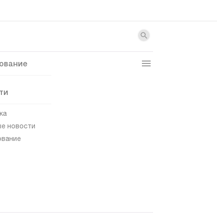
ование
ти
ка
е новости
ование