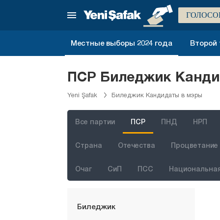
Афьонкарахисар
ГОЛОСО
Агры
Аксарай
Местные выборы 2024 года
Второй 
Амасья
Анталия
ПСР Биледжик Кандид
Ардахан
Yeni Şafak
Биледжик Кандидаты в мэры
Артвин
Айдын
Все партии
ПСР
ПНД
НРП
Балыкесир
Страна
Отечества
Процветание 
Бартын
Очаг
СиП
ПСС
Национальная
Батман
Байбурт
Биледжик